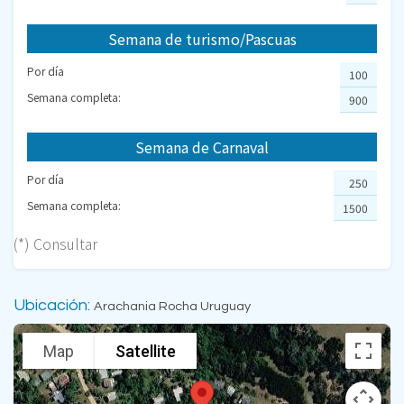
Semana de turismo/Pascuas
Por día
100
Semana completa:
900
Semana de Carnaval
Por día
250
Semana completa:
1500
(*) Consultar
Ubicación:
Arachania Rocha Uruguay
Map
Satellite