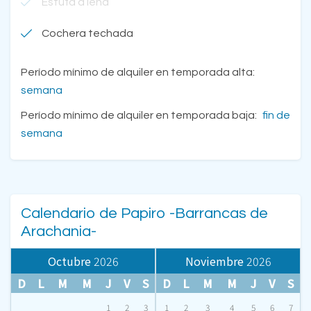
Estufa a leña
Cochera techada
Período mínimo de alquiler en temporada alta:
semana
Período mínimo de alquiler en temporada baja:
fin de
semana
Calendario de Papiro -Barrancas de
Arachania-
Octubre
2026
Noviembre
2026
D
L
M
M
J
V
S
D
L
M
M
J
V
S
1
2
3
1
2
3
4
5
6
7