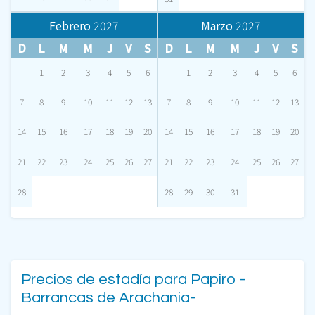
Febrero
2027
Marzo
2027
D
L
M
M
J
V
S
D
L
M
M
J
V
S
1
2
3
4
5
6
1
2
3
4
5
6
7
8
9
10
11
12
13
7
8
9
10
11
12
13
14
15
16
17
18
19
20
14
15
16
17
18
19
20
21
22
23
24
25
26
27
21
22
23
24
25
26
27
28
28
29
30
31
Precios de estadía para Papiro -
Barrancas de Arachania-