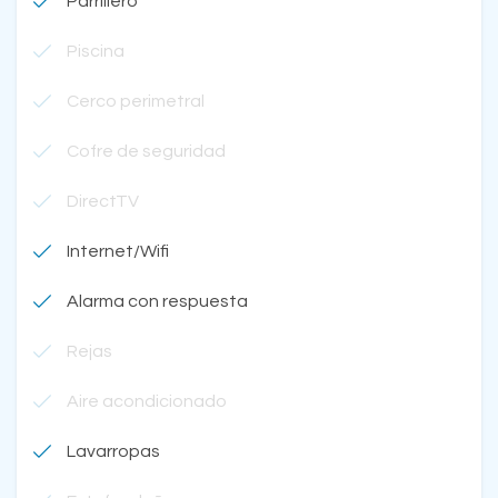
Parrillero
Piscina
Cerco perimetral
Cofre de seguridad
DirectTV
Internet/Wifi
Alarma con respuesta
Rejas
Aire acondicionado
Lavarropas