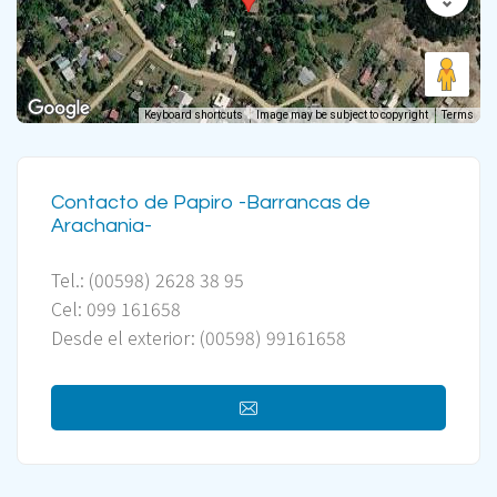
Keyboard shortcuts
Image may be subject to copyright
Terms
Contacto de Papiro -Barrancas de
Arachania-
Tel.: (00598) 2628 38 95
Cel: 099 161658
Desde el exterior: (00598) 99161658