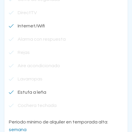
DirectTV
Internet/Wifi
Alarma con respuesta
Rejas
Aire acondicionado
Lavarropas
Estufa a leña
Cochera techada
Período mínimo de alquiler en temporada alta:
semana