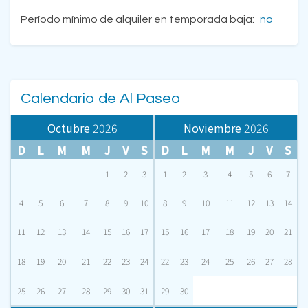
Período mínimo de alquiler en temporada baja:
no
Calendario de Al Paseo
Octubre
2026
Noviembre
2026
D
L
M
M
J
V
S
D
L
M
M
J
V
S
1
2
3
1
2
3
4
5
6
7
4
5
6
7
8
9
10
8
9
10
11
12
13
14
11
12
13
14
15
16
17
15
16
17
18
19
20
21
18
19
20
21
22
23
24
22
23
24
25
26
27
28
25
26
27
28
29
30
31
29
30