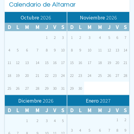
Calendario de Altamar
Octubre
2026
Noviembre
2026
D
L
M
M
J
V
S
D
L
M
M
J
V
S
1
2
3
1
2
3
4
5
6
7
4
5
6
7
8
9
10
8
9
10
11
12
13
14
11
12
13
14
15
16
17
15
16
17
18
19
20
21
18
19
20
21
22
23
24
22
23
24
25
26
27
28
25
26
27
28
29
30
31
29
30
Diciembre
2026
Enero
2027
D
L
M
M
J
V
S
D
L
M
M
J
V
S
1
2
1
2
3
4
5
3
4
5
6
7
8
9
6
7
8
9
10
11
12