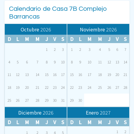
Calendario de Casa 7B Complejo
Barrancas
Octubre
2026
Noviembre
2026
D
L
M
M
J
V
S
D
L
M
M
J
V
S
1
2
3
1
2
3
4
5
6
7
4
5
6
7
8
9
10
8
9
10
11
12
13
14
11
12
13
14
15
16
17
15
16
17
18
19
20
21
18
19
20
21
22
23
24
22
23
24
25
26
27
28
25
26
27
28
29
30
31
29
30
Diciembre
2026
Enero
2027
D
L
M
M
J
V
S
D
L
M
M
J
V
S
1
2
1
2
3
4
5