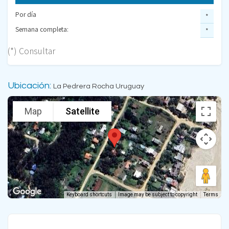
Por día
*
Semana completa:
*
(*) Consultar
Ubicación:
La Pedrera Rocha Uruguay
Map
Satellite
Keyboard shortcuts
Image may be subject to copyright
Terms