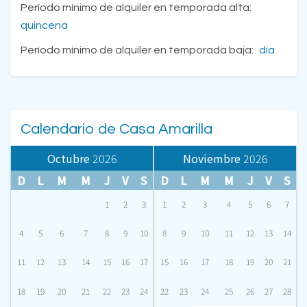
Período mínimo de alquiler en temporada alta:
quincena
Período mínimo de alquiler en temporada baja:
día
Calendario de Casa Amarilla
Octubre
2026
Noviembre
2026
D
L
M
M
J
V
S
D
L
M
M
J
V
S
1
2
3
1
2
3
4
5
6
7
4
5
6
7
8
9
10
8
9
10
11
12
13
14
11
12
13
14
15
16
17
15
16
17
18
19
20
21
18
19
20
21
22
23
24
22
23
24
25
26
27
28