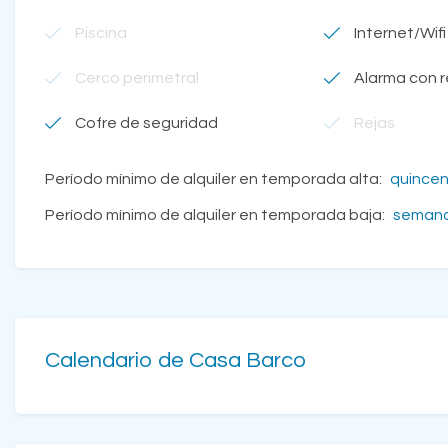
Piscina
Internet/Wifi
Cerco perimetral
Alarma con 
Cofre de seguridad
Rejas
Período mínimo de alquiler en temporada alta:
quince
Período mínimo de alquiler en temporada baja:
seman
Calendario de Casa Barco