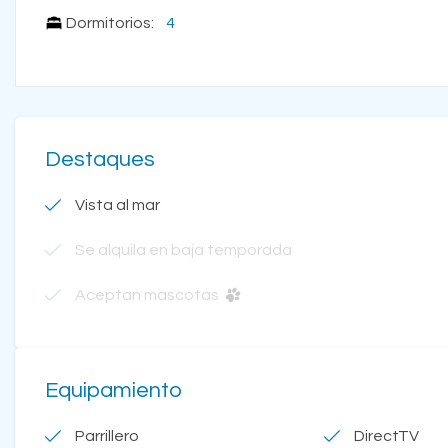
Dormitorios:
4
Destaques
Vista al mar
Se alquila en baja temporada
Aceptan mascotas
Equipamiento
Parrillero
DirectTV