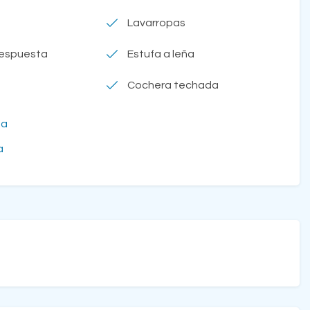
Lavarropas
respuesta
Estufa a leña
Cochera techada
na
a