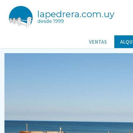
lapedrera.com.uy
desde 1999
Casa Barco
Casas/Cabañas para alquileres en La Pedrera Rocha Uruguay
VENTAS
ALQU