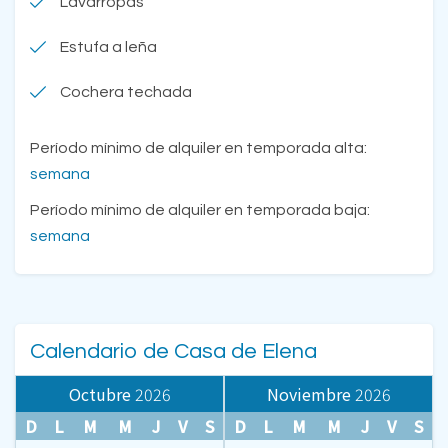
Lavarropas
Estufa a leña
Cochera techada
Período mínimo de alquiler en temporada alta:
semana
Período mínimo de alquiler en temporada baja:
semana
Calendario de Casa de Elena
Octubre
2026
Noviembre
2026
D
L
M
M
J
V
S
D
L
M
M
J
V
S