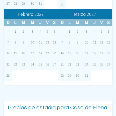
27
28
29
30
31
31
Febrero
2027
Marzo
2027
D
L
M
M
J
V
S
D
L
M
M
J
V
S
1
2
3
4
5
6
1
2
3
4
5
6
7
8
9
10
11
12
13
7
8
9
10
11
12
13
14
15
16
17
18
19
20
14
15
16
17
18
19
20
21
22
23
24
25
26
27
21
22
23
24
25
26
27
28
28
29
30
31
Precios de estadía para Casa de Elena