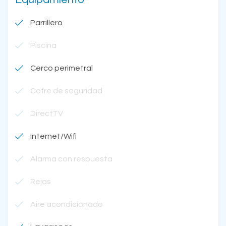
Parrillero
Piscina
Cerco perimetral
Cofre de seguridad
DirectTV
Internet/Wifi
Alarma con respuesta
Rejas
Aire acondicionado