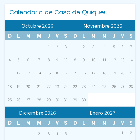
Calendario de Casa de Quiqueu
Octubre
2026
Noviembre
2026
D
L
M
M
J
V
S
D
L
M
M
J
V
S
1
2
3
1
2
3
4
5
6
7
4
5
6
7
8
9
10
8
9
10
11
12
13
14
11
12
13
14
15
16
17
15
16
17
18
19
20
21
18
19
20
21
22
23
24
22
23
24
25
26
27
28
25
26
27
28
29
30
31
29
30
Diciembre
2026
Enero
2027
D
L
M
M
J
V
S
D
L
M
M
J
V
S
1
2
1
2
3
4
5