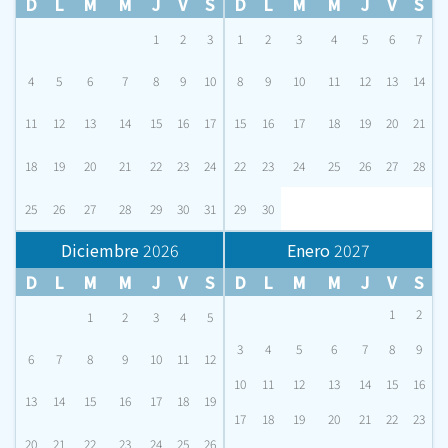
D
L
M
M
J
V
S
D
L
M
M
J
V
S
1
2
3
1
2
3
4
5
6
7
4
5
6
7
8
9
10
8
9
10
11
12
13
14
11
12
13
14
15
16
17
15
16
17
18
19
20
21
18
19
20
21
22
23
24
22
23
24
25
26
27
28
25
26
27
28
29
30
31
29
30
Diciembre
2026
Enero
2027
D
L
M
M
J
V
S
D
L
M
M
J
V
S
1
2
1
2
3
4
5
3
4
5
6
7
8
9
6
7
8
9
10
11
12
10
11
12
13
14
15
16
13
14
15
16
17
18
19
17
18
19
20
21
22
23
20
21
22
23
24
25
26