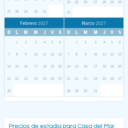
24
25
26
27
28
29
30
27
28
29
30
31
31
Febrero
2027
Marzo
2027
D
L
M
M
J
V
S
D
L
M
M
J
V
S
1
2
3
4
5
6
1
2
3
4
5
6
7
8
9
10
11
12
13
7
8
9
10
11
12
13
14
15
16
17
18
19
20
14
15
16
17
18
19
20
21
22
23
24
25
26
27
21
22
23
24
25
26
27
28
28
29
30
31
Precios de estadía para Casa del Mar