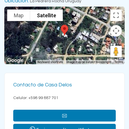
Ubicación:
La Pedrera Rocha Uruguay
Map
Satellite
Keyboard shortcuts
Image may be subject to copyright
Terms
Contacto de Casa Delos
Celular: +598 99 887 701