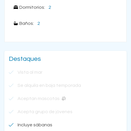
Dormitorios:
2
Baños:
2
Destaques
Vista al mar
Se alquila en baja temporada
Aceptan mascotas
Acepta grupo de jóvenes
Incluye sábanas