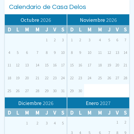
Calendario de Casa Delos
Octubre
2026
Noviembre
2026
D
L
M
M
J
V
S
D
L
M
M
J
V
S
1
2
3
1
2
3
4
5
6
7
4
5
6
7
8
9
10
8
9
10
11
12
13
14
11
12
13
14
15
16
17
15
16
17
18
19
20
21
18
19
20
21
22
23
24
22
23
24
25
26
27
28
25
26
27
28
29
30
31
29
30
Diciembre
2026
Enero
2027
D
L
M
M
J
V
S
D
L
M
M
J
V
S
1
2
1
2
3
4
5
3
4
5
6
7
8
9