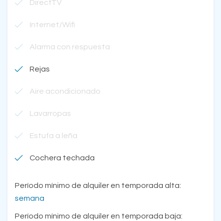
DirectTV
Internet/Wifi
Alarma con respuesta
Rejas
Aire acondicionado
Lavarropas
Estufa a leña
Cochera techada
Período mínimo de alquiler en temporada alta:
semana
Período mínimo de alquiler en temporada baja: