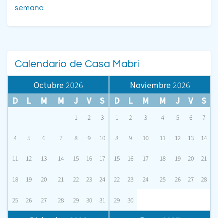
semana
Calendario de Casa Mabri
Octubre
2026
Noviembre
2026
D
L
M
M
J
V
S
D
L
M
M
J
V
S
1
2
3
1
2
3
4
5
6
7
4
5
6
7
8
9
10
8
9
10
11
12
13
14
11
12
13
14
15
16
17
15
16
17
18
19
20
21
18
19
20
21
22
23
24
22
23
24
25
26
27
28
25
26
27
28
29
30
31
29
30