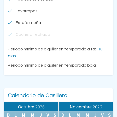
Lavarropas
Estufa a leña
Cochera techada
Período mínimo de alquiler en temporada alta:
10
días
Período mínimo de alquiler en temporada baja:
Calendario de Casillero
Octubre
2026
Noviembre
2026
D
L
M
M
J
V
S
D
L
M
M
J
V
S