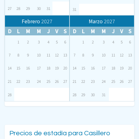
27
28
29
30
31
31
Febrero
2027
Marzo
2027
D
L
M
M
J
V
S
D
L
M
M
J
V
S
1
2
3
4
5
6
1
2
3
4
5
6
7
8
9
10
11
12
13
7
8
9
10
11
12
13
14
15
16
17
18
19
20
14
15
16
17
18
19
20
21
22
23
24
25
26
27
21
22
23
24
25
26
27
28
28
29
30
31
Precios de estadía para Casillero