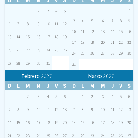
D
L
M
M
J
V
S
D
L
M
M
J
V
S
1
2
1
2
3
4
5
3
4
5
6
7
8
9
6
7
8
9
10
11
12
10
11
12
13
14
15
16
13
14
15
16
17
18
19
17
18
19
20
21
22
23
20
21
22
23
24
25
26
24
25
26
27
28
29
30
27
28
29
30
31
31
Febrero
2027
Marzo
2027
D
L
M
M
J
V
S
D
L
M
M
J
V
S
1
2
3
4
5
6
1
2
3
4
5
6
7
8
9
10
11
12
13
7
8
9
10
11
12
13
14
15
16
17
18
19
20
14
15
16
17
18
19
20
21
22
23
24
25
26
27
21
22
23
24
25
26
27