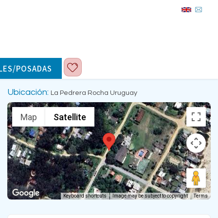
LES/POSADAS
Ubicación:
La Pedrera Rocha Uruguay
Map
Satellite
Keyboard shortcuts
Image may be subject to copyright
Terms