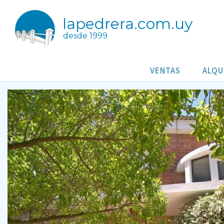
lapedrera.com.uy
desde 1999
Hotel La Pedrera
hoteles/posadas - La Pedrera Rocha Uruguay
VENTAS
ALQU