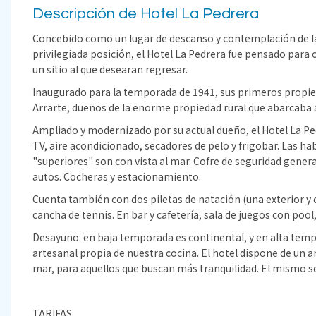
Descripción de Hotel La Pedrera
Concebido como un lugar de descanso y contemplación de la
privilegiada posición, el Hotel La Pedrera fue pensado para o
un sitio al que desearan regresar.
Inaugurado para la temporada de 1941, sus primeros propie
Arrarte, dueños de la enorme propiedad rural que abarcaba 
Ampliado y modernizado por su actual dueño, el Hotel La P
TV, aire acondicionado, secadores de pelo y frigobar. Las hab
"superiores" son con vista al mar. Cofre de seguridad general.
autos. Cocheras y estacionamiento.
Cuenta también con dos piletas de natación (una exterior y ot
cancha de tennis. En bar y cafetería, sala de juegos con pool, 
Desayuno: en baja temporada es continental, y en alta temp
artesanal propia de nuestra cocina. El hotel dispone de un 
mar, para aquellos que buscan más tranquilidad. El mismo se 
TARIFAS: