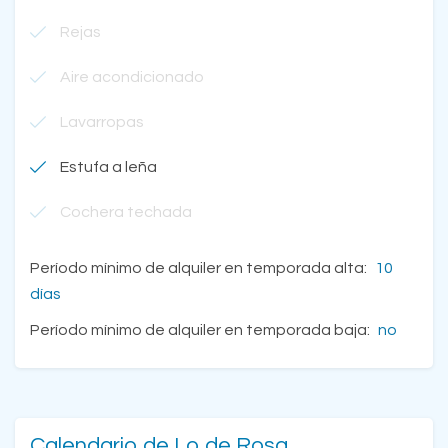
Rejas
Aire acondicionado
Lavarropas
Estufa a leña
Cochera techada
Período mínimo de alquiler en temporada alta:
10
días
Período mínimo de alquiler en temporada baja:
no
Calendario de Lo de Rosa