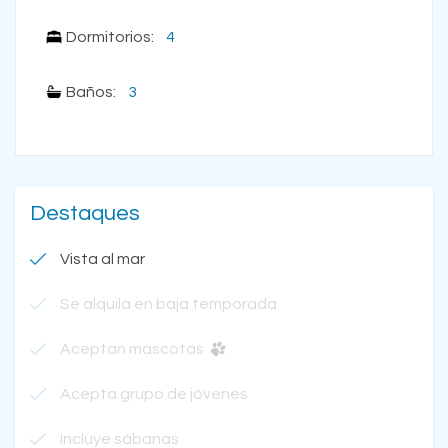
Dormitorios:
4
Baños:
3
Destaques
Vista al mar
Se alquila en baja temporada
Aceptan mascotas
Acepta grupo de jóvenes
Incluye sábanas