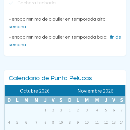
Cochera techada
Período mínimo de alquiler en temporada alta:
semana
Período mínimo de alquiler en temporada baja:
fin de
semana
Calendario de Punta Pelucas
Octubre
2026
Noviembre
2026
D
L
M
M
J
V
S
D
L
M
M
J
V
S
1
2
3
1
2
3
4
5
6
7
4
5
6
7
8
9
10
8
9
10
11
12
13
14