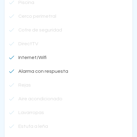
Piscina
Cerco perimetral
Cofre de seguridad
DirectTV
Internet/Wifi
Alarma con respuesta
Rejas
Aire acondicionado
Lavarropas
Estufa a leña