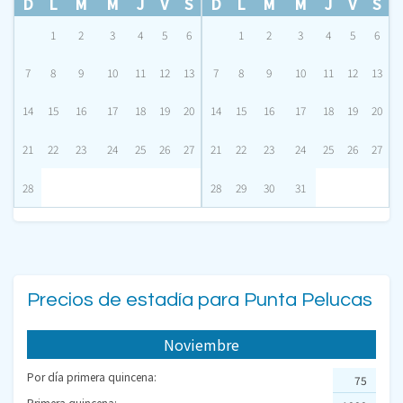
D
L
M
M
J
V
S
D
L
M
M
J
V
S
1
2
3
4
5
6
1
2
3
4
5
6
7
8
9
10
11
12
13
7
8
9
10
11
12
13
14
15
16
17
18
19
20
14
15
16
17
18
19
20
21
22
23
24
25
26
27
21
22
23
24
25
26
27
28
28
29
30
31
Precios de estadía para Punta Pelucas
Noviembre
Por día primera quincena:
75
Primera quincena: