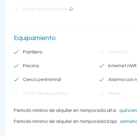
Aceptan mascotas
Equipamiento
Parrillero
DirectTV
Piscina
Internet/Wifi
Cerco perimetral
Alarma con 
Cofre de seguridad
Rejas
Período mínimo de alquiler en temporada alta:
quince
Período mínimo de alquiler en temporada baja:
seman