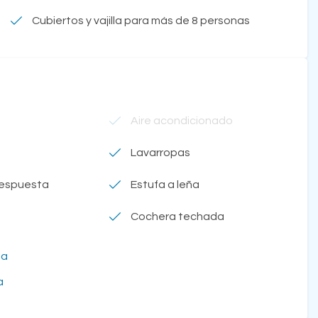
Cubiertos y vajilla para más de 8 personas
Aire acondicionado
Lavarropas
respuesta
Estufa a leña
Cochera techada
na
a