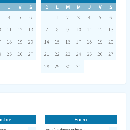
M
J
V
S
D
L
M
M
J
V
S
4
5
6
1
2
3
4
5
6
0
11
12
13
7
8
9
10
11
12
13
7
18
19
20
14
15
16
17
18
19
20
4
25
26
27
21
22
23
24
25
26
27
28
29
30
31
embre
Enero
ena:
Por día primera quincena: