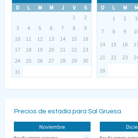
D
L
M
M
J
V
S
D
L
M
1
2
1
2
3
3
4
5
6
7
8
9
7
8
9
1
10
11
12
13
14
15
16
14
15
16
1
17
18
19
20
21
22
23
21
22
23
2
24
25
26
27
28
29
30
28
31
Precios de estadía para Sal Gruesa
Noviembre
Dici
Por día primera quincena:
Por día primera quinc