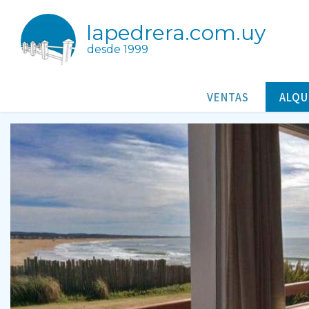
lapedrera.com.uy
desde 1999
Sal Gruesa
Casas/Cabañas para alquileres en La Pedrera Rocha Uruguay
VENTAS
ALQU