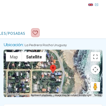
LES/POSADAS
Ubicación:
La Pedrera Rocha Uruguay
Map
Satellite
Keyboard shortcuts
Image may be subject to copyright
Terms