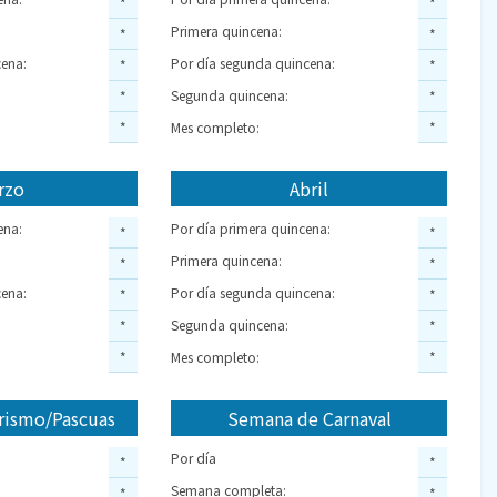
*
*
Primera quincena:
*
*
ena:
Por día segunda quincena:
*
*
Segunda quincena:
*
*
*
Mes completo:
*
rzo
Abril
ena:
Por día primera quincena:
*
*
Primera quincena:
*
*
ena:
Por día segunda quincena:
*
*
Segunda quincena:
*
*
*
Mes completo:
*
rismo/Pascuas
Semana de Carnaval
Por día
*
*
Semana completa:
*
*