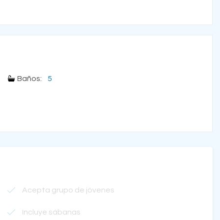
Baños:
5
Acepta grupo de jóvenes
Incluye sábanas