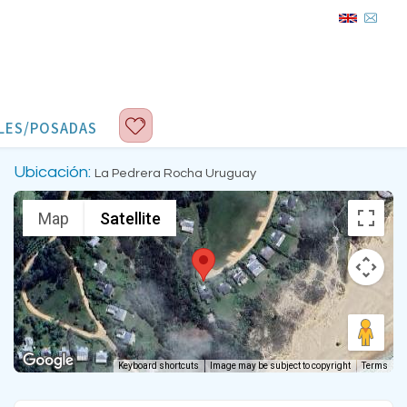
LES/POSADAS
Ubicación:
La Pedrera Rocha Uruguay
Map
Satellite
Keyboard shortcuts
Image may be subject to copyright
Terms