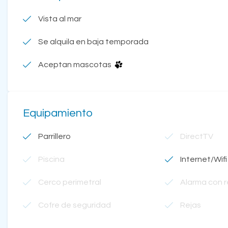
Vista al mar
Se alquila en baja temporada
Aceptan mascotas
Equipamiento
Parrillero
DirectTV
Piscina
Internet/Wifi
Cerco perimetral
Alarma con 
Cofre de seguridad
Rejas