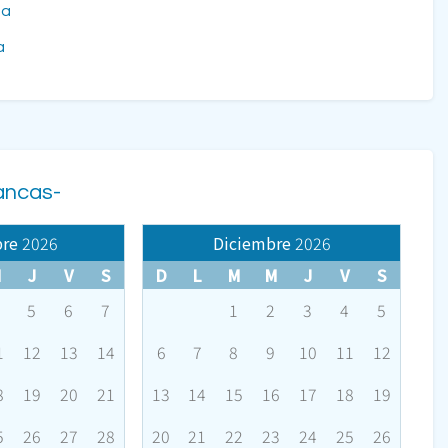
na
a
rancas-
re
2026
Diciembre
2026
M
J
V
S
D
L
M
M
J
V
S
5
6
7
1
2
3
4
5
1
12
13
14
6
7
8
9
10
11
12
8
19
20
21
13
14
15
16
17
18
19
5
26
27
28
20
21
22
23
24
25
26