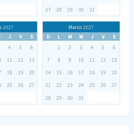
27
28
29
30
31
o
2027
Marzo
2027
M
J
V
S
D
L
M
M
J
V
S
4
5
6
1
2
3
4
5
6
0
11
12
13
7
8
9
10
11
12
13
7
18
19
20
14
15
16
17
18
19
20
4
25
26
27
21
22
23
24
25
26
27
28
29
30
31