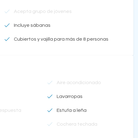
Acepta grupo de jóvenes
Incluye sábanas
Cubiertos y vajilla para más de 8 personas
Aire acondicionado
Lavarropas
respuesta
Estufa a leña
Cochera techada