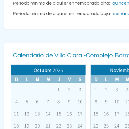
Período mínimo de alquiler en temporada alta:
quince
Período mínimo de alquiler en temporada baja:
seman
Calendario de Villa Clara -Complejo Bar
Octubre
2026
Noviemb
D
L
M
M
J
V
S
D
L
M
1
2
3
1
2
3
4
4
5
6
7
8
9
10
8
9
10
1
11
12
13
14
15
16
17
15
16
17
1
18
19
20
21
22
23
24
22
23
24
2