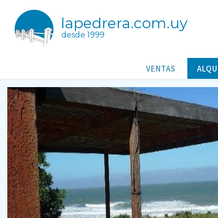
lapedrera.com.uy
desde 1999
Villa Clara -Complejo Barrancas
Casas/Cabañas para alquileres en La Pedrera Rocha Uruguay
VENTAS
ALQU