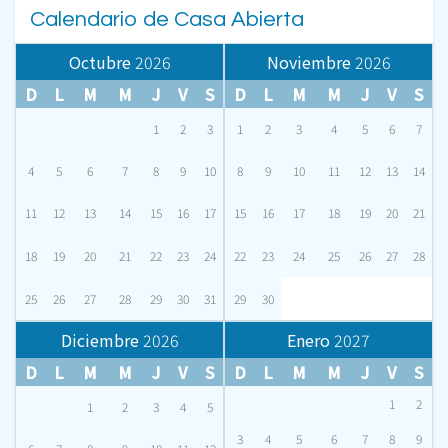
Calendario de Casa Abierta
Octubre
2026
Noviembre
2026
D
L
M
M
J
V
S
D
L
M
M
J
V
S
1
2
3
1
2
3
4
5
6
7
4
5
6
7
8
9
10
8
9
10
11
12
13
14
11
12
13
14
15
16
17
15
16
17
18
19
20
21
18
19
20
21
22
23
24
22
23
24
25
26
27
28
25
26
27
28
29
30
31
29
30
Diciembre
2026
Enero
2027
D
L
M
M
J
V
S
D
L
M
M
J
V
S
1
2
1
2
3
4
5
3
4
5
6
7
8
9