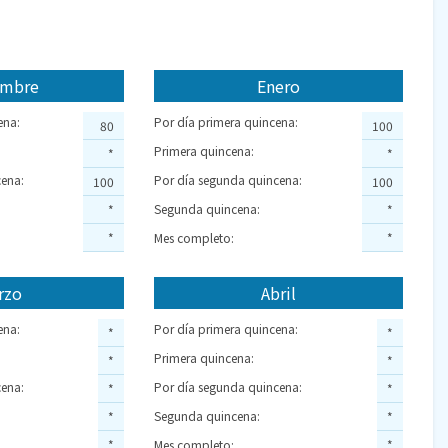
embre
Enero
ena:
Por día primera quincena:
80
100
Primera quincena:
*
*
ena:
Por día segunda quincena:
100
100
Segunda quincena:
*
*
*
Mes completo:
*
rzo
Abril
ena:
Por día primera quincena:
*
*
Primera quincena:
*
*
ena:
Por día segunda quincena:
*
*
Segunda quincena:
*
*
*
Mes completo:
*