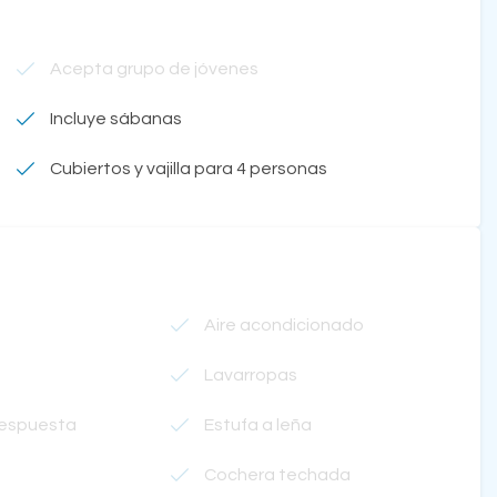
Acepta grupo de jóvenes
Incluye sábanas
Cubiertos y vajilla para 4 personas
Aire acondicionado
Lavarropas
respuesta
Estufa a leña
Cochera techada