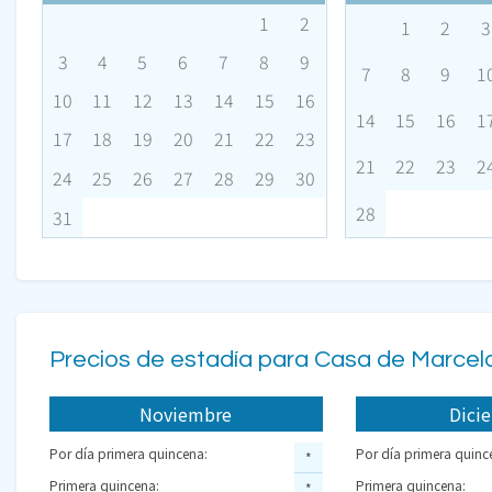
1
2
1
2
3
3
4
5
6
7
8
9
7
8
9
1
10
11
12
13
14
15
16
14
15
16
1
17
18
19
20
21
22
23
21
22
23
2
24
25
26
27
28
29
30
28
31
Precios de estadía para Casa de Marcel
Noviembre
Dici
Por día primera quincena:
Por día primera quinc
*
Primera quincena:
Primera quincena:
*