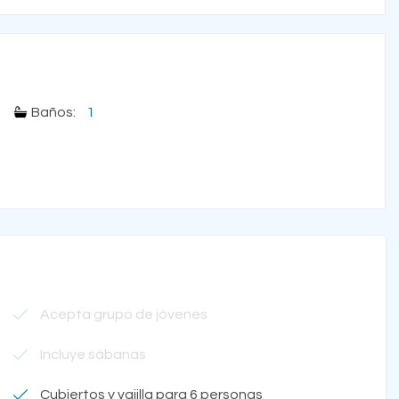
Baños:
1
Acepta grupo de jóvenes
Incluye sábanas
Cubiertos y vajilla para 6 personas