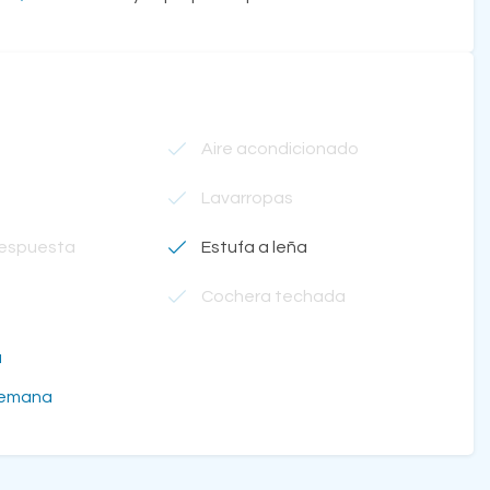
Aire acondicionado
Lavarropas
respuesta
Estufa a leña
Cochera techada
a
semana