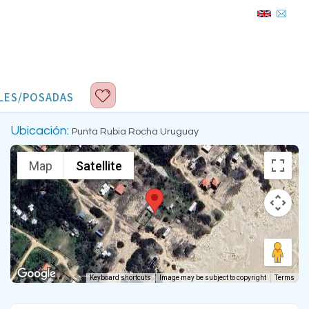
LES/POSADAS
Ubicación:
Punta Rubia Rocha Uruguay
Map
Satellite
Keyboard shortcuts
Image may be subject to copyright
Terms