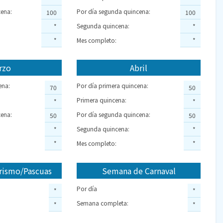
ena:
Por día segunda quincena:
100
100
Segunda quincena:
*
*
*
Mes completo:
*
rzo
Abril
ena:
Por día primera quincena:
70
50
Primera quincena:
*
*
ena:
Por día segunda quincena:
50
50
Segunda quincena:
*
*
*
Mes completo:
*
rismo/Pascuas
Semana de Carnaval
Por día
*
*
Semana completa:
*
*