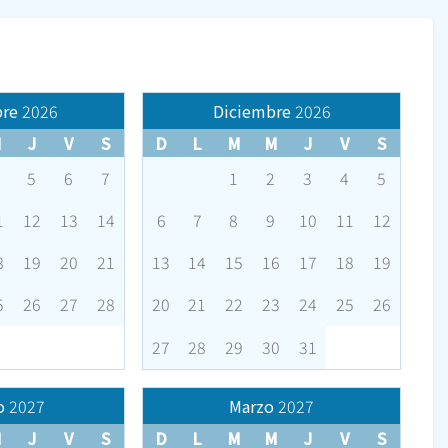
re
2026
Diciembre
2026
M
J
V
S
D
L
M
M
J
V
S
5
6
7
1
2
3
4
5
1
12
13
14
6
7
8
9
10
11
12
8
19
20
21
13
14
15
16
17
18
19
5
26
27
28
20
21
22
23
24
25
26
27
28
29
30
31
o
2027
Marzo
2027
M
J
V
S
D
L
M
M
J
V
S