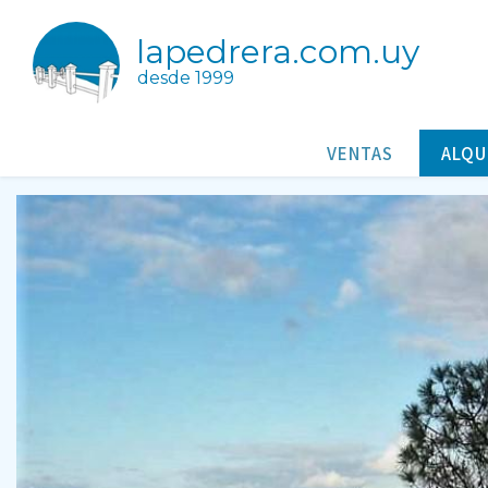
lapedrera.com.uy
desde 1999
Casa de Marcelo
Casas/Cabañas para alquileres en Punta Rubia Rocha Uruguay
VENTAS
ALQU