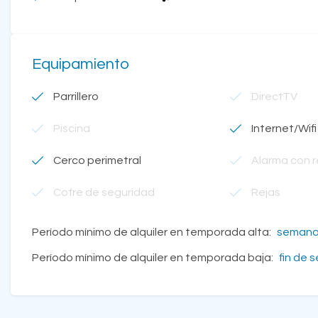
Equipamiento
Parrillero
DirectTV
Piscina
Internet/Wifi
Cerco perimetral
Alarma con 
Cofre de seguridad
Rejas
Período mínimo de alquiler en temporada alta:
seman
Período mínimo de alquiler en temporada baja:
fin de 