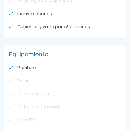
Acepta grupo de jóvenes
Incluye sábanas
Cubiertos y vajilla para 8 personas
Equipamiento
Parrillero
Piscina
Cerco perimetral
Cofre de seguridad
DirectTV