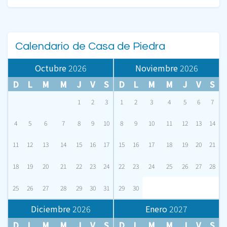
Calendario de Casa de Piedra
Octubre
2026
Noviembre
2026
D
L
M
M
J
V
S
D
L
M
M
J
V
S
1
2
3
1
2
3
4
5
6
7
4
5
6
7
8
9
10
8
9
10
11
12
13
14
11
12
13
14
15
16
17
15
16
17
18
19
20
21
18
19
20
21
22
23
24
22
23
24
25
26
27
28
25
26
27
28
29
30
31
29
30
Diciembre
2026
Enero
2027
D
L
M
M
J
V
S
D
L
M
M
J
V
S