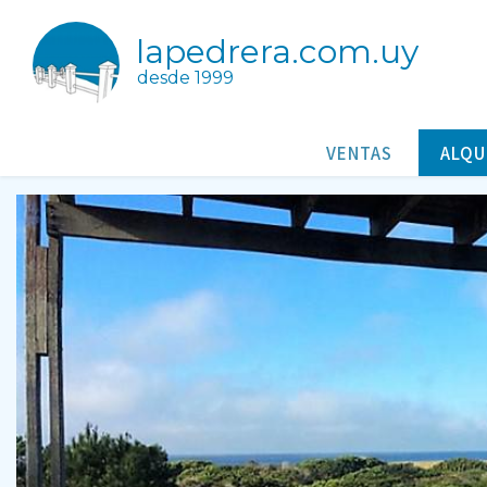
lapedrera.com.uy
desde 1999
Casablanca
Casas/Cabañas para alquileres en San Antonio Rocha Uruguay
VENTAS
ALQU