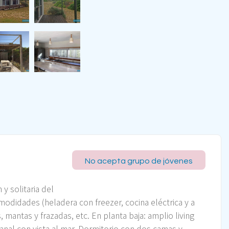
No acepta grupo de jóvenes
 y solitaria del
modidades (heladera con freezer, cocina eléctrica y a
 mantas y frazadas, etc. En planta baja: amplio living
anal con vista al mar. Dormitorio con dos camas y