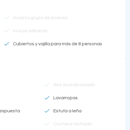
Acepta grupo de jóvenes
Incluye sábanas
Cubiertos y vajilla para más de 8 personas
Aire acondicionado
Lavarropas
respuesta
Estufa a leña
Cochera techada