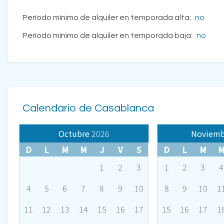
Período mínimo de alquiler en temporada alta:
no
Período mínimo de alquiler en temporada baja:
no
Calendario de Casablanca
Octubre
2026
Noviemb
D
L
M
M
J
V
S
D
L
M
1
2
3
1
2
3
4
4
5
6
7
8
9
10
8
9
10
1
11
12
13
14
15
16
17
15
16
17
1