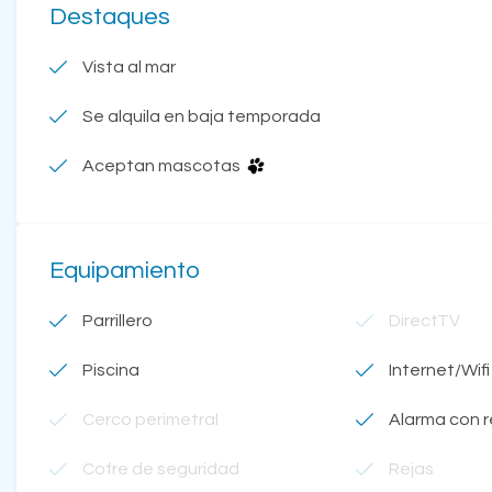
Destaques
Vista al mar
Se alquila en baja temporada
Aceptan mascotas
Equipamiento
Parrillero
DirectTV
Piscina
Internet/Wifi
Cerco perimetral
Alarma con 
Cofre de seguridad
Rejas