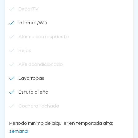
DirectTV
Internet/Wifi
Alarma con respuesta
Rejas
Aire acondicionado
Lavarropas
Estufa a leña
Cochera techada
Período mínimo de alquiler en temporada alta:
semana