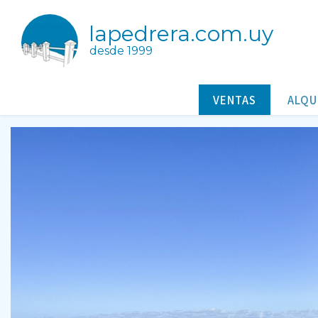
lapedrera.com.uy
desde 1999
Sobre la Rambla de La Pedrera
Casas/Cabañas a la venta en La Pedrera Rocha Uruguay
VENTAS
ALQU