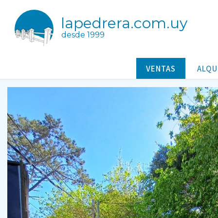
lapedrera.com.uy
desde 1999
Terreno en Barrancas de La Pe
Terrenos a la venta en La Pedrera Rocha Uruguay
VENTAS
ALQU