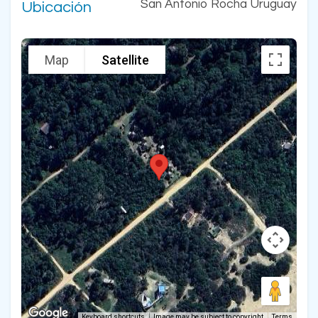
San Antonio Rocha Uruguay
Ubicación
Map
Satellite
Keyboard shortcuts
Image may be subject to copyright
Terms