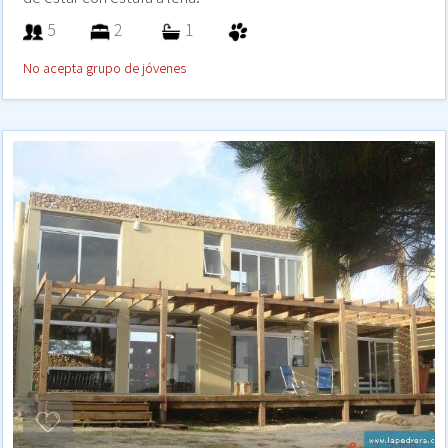
5
2
1
No acepta grupo de jóvenes