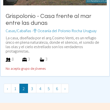
Grispolonio - Casa frente al mar
entre las dunas
Casas/Cabañas -
Oceanía del Polonio Rocha Uruguay
La casa, diseñada por el arq.Cosimo Venti, es un refugio
único en plena naturaleza, donde el silencio, el sonido de
las olas y el cielo estrellado son los verdaderos
protagonistas.
8
3
3
No acepta grupo de jóvenes
‹
1
2
3
4
5
6
›