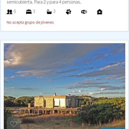
semicubierta. Para 2 y para 4 personas.
6
3
3
No acepta grupo de jóvenes