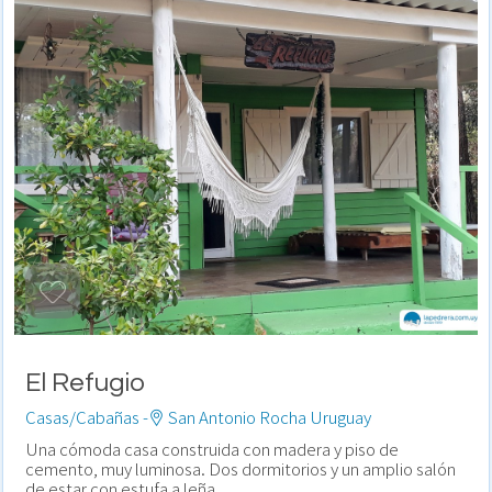
El Refugio
Casas/Cabañas -
San Antonio Rocha Uruguay
Una cómoda casa construida con madera y piso de
cemento, muy luminosa. Dos dormitorios y un amplio salón
de estar con estufa a leña.